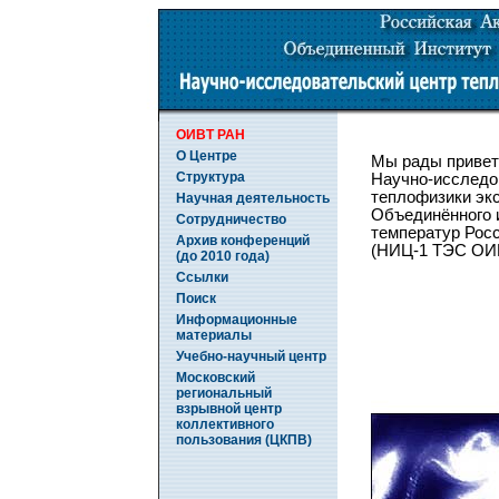
ОИВТ РАН
О Центре
Мы рады привет
Структура
Научно-исследо
теплофизики эк
Научная деятельность
Объединённого 
Сотрудничество
температур Рос
Архив конференций
(НИЦ-1 ТЭС ОИ
(до 2010 года)
Ссылки
Поиск
Информационные
материалы
Учебно-научный центр
Московский
региональный
взрывной центр
коллективного
пользования (ЦКПВ)