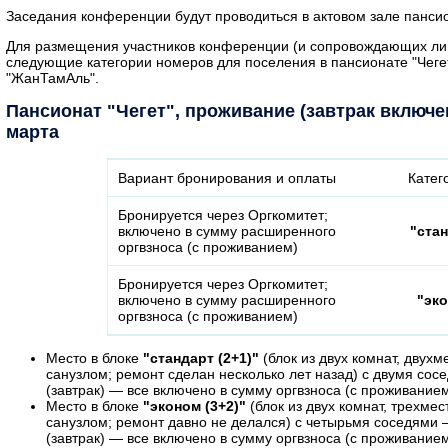
Заседания конференции будут проводиться в актовом зале пансио
Для размещения участников конференции (и сопровождающих лиц
следующие категории номеров для поселения в пансионате "Чегет
"ЖанТамАль".
Пансионат "Чегет", проживание (завтрак включен
марта
Вариант бронирования и оплаты
Катег
Бронируется через Оргкомитет;
включено в сумму расширенного
"стан
оргвзноса (с проживанием)
Бронируется через Оргкомитет;
включено в сумму расширенного
"эко
оргвзноса (с проживанием)
Место в блоке
"стандарт (2+1)"
(блок из двух комнат, двух
санузлом; ремонт сделан несколько лет назад) с двумя со
(завтрак) — все включено в сумму оргвзноса (с проживанием
Место в блоке
"эконом (3+2)"
(блок из двух комнат, трехмес
санузлом; ремонт давно не делался) с четырьмя соседями
(завтрак) — все включено в сумму оргвзноса (с проживанием